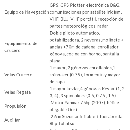
GPS, GPS Plotter, electrónica B&G,
Equipo de Navegación
comunicaciones por satélite Iridium,
VHF, BLU, VHF portátil, recepción de
partes meteorológicos, radar
Doble piloto automático,
potabilizadora, 2 neveras, molinete +
Equipamiento de
anclas +70m de cadena, enrollador
Crucero
génova, cocina con horno, pantalla
plana
1 mayor, 2 génovas enrollables,1
Velas Crucero
spinnaker (0.75), tormentín y mayor
de capa.
1 mayor kevlar,4 génovas Kevlar (1, 2,
Velas Regata
3, 4), 3 spinnakers (0.5, 0.75 , 1.5)
Motor Yanmar 75hp (2007), hélice
Propulsión
plegable Gori
2,6 m Suzumar inflable + fueraborda
Auxiliar
8hp Tohatsu