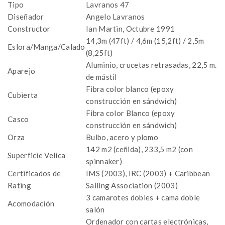
Tipo
Lavranos 47
Diseñador
Angelo Lavranos
Constructor
Ian Martin, Octubre 1991
14,3m (47ft) / 4,6m (15,2ft) / 2,5m
Eslora/Manga/Calado
(8,25ft)
Aluminio, crucetas retrasadas, 22,5 m.
Aparejo
de mástil
Fibra color blanco (epoxy
Cubierta
construcción en sándwich)
Fibra color Blanco (epoxy
Casco
construcción en sándwich)
Orza
Bulbo, acero y plomo
142 m2 (ceñida), 233,5 m2 (con
Superficie Velica
spinnaker)
Certificados de
IMS (2003), IRC (2003) + Caribbean
Rating
Sailing Association (2003)
3 camarotes dobles + cama doble
Acomodación
salón
Ordenador con cartas electrónicas,