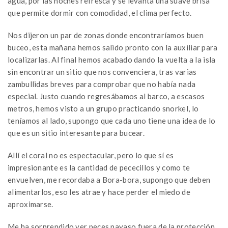
agua, por las noches refresca y se levanta una suave brisa
que permite dormir con comodidad, el clima perfecto.
Nos dijeron un par de zonas donde encontraríamos buen
buceo, esta mañana hemos salido pronto con la auxiliar para
localizarlas. Al final hemos acabado dando la vuelta a la isla
sin encontrar un sitio que nos convenciera, tras varias
zambullidas breves para comprobar que no había nada
especial. Justo cuando regresábamos al barco, a escasos
metros, hemos visto a un grupo practicando snorkel, lo
teníamos al lado, supongo que cada uno tiene una idea de lo
que es un sitio interesante para bucear.
Allí el coral no es espectacular, pero lo que sí es
impresionante es la cantidad de pececillos y como te
envuelven, me recordaba a Bora-bora, supongo que deben
alimentarlos, eso les atrae y hace perder el miedo de
aproximarse.
Me ha sorprendido ver peces payaso fuera de la protección