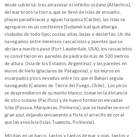
desde cubierta: tras atravesar el infinito océano (Atlántico),
del mar brotó la tierra, que se llenó de islas de ensueño,
playas paradisíacas y aguas turquesa (Caribe), las islas se
agruparon en un continente (Sudamérica) que alberga
ciudades de todo tipo, costas altas, bajas o desiertas; Un día
navegamos entre inmensos rascacielos y puentes que se
abrían a nuestro paso (Fort Lauderdale, USA), los rascacielos
se convirtieron en paredes de piedra de más de 500 metros
de altura (Isla de los Estados, Argentina), y las paredes en
muros de hielo (glaciares de Patagonia), y los muros en
escarpados picos nevados entre los que el Bahari seguía
navegando (Canales de Tierra del Fuego, Chile); Los picos
se desprendieron de su manto blanco, tomaron la distancia
de otro océano (Pacífico) y de nuevo formaron elevadas
islas (Pascua, Marquesas, Polinesia), que se hundieron en el
gran azul, dejando únicamente a flote el arrecife de coral
que las envolvía (Islas Tuamotu, Polinesia).
Mil días en un barco, tantos y tantos de mar y olas, tantos y