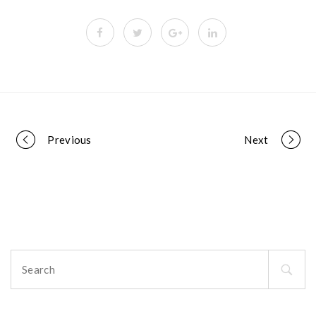
Portfolio
Previous
Next
navigation
Search
for: