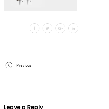
Portfolio
Previous
navigation
Leave a Reply