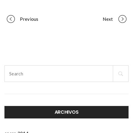
Portfolio
Previous
Next
navigation
Search
for:
ARCHIVOS