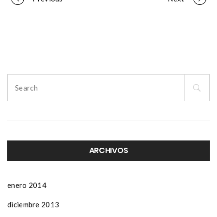
Portfolio
navigation
Search
for:
ARCHIVOS
enero 2014
diciembre 2013