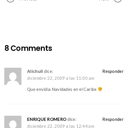
Portfolio
navigation
8 Comments
Alichuli
dice:
Responder
diciembre 22, 2009 a las 11:00 am
Que envidia Navidades en el Caribe
ENRIQUE ROMERO
dice:
Responder
diciembre 22, 2009 a las 12:44 pm