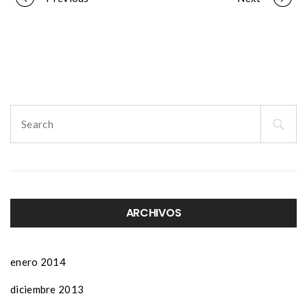
Portfolio
navigation
Search
for:
ARCHIVOS
enero 2014
diciembre 2013