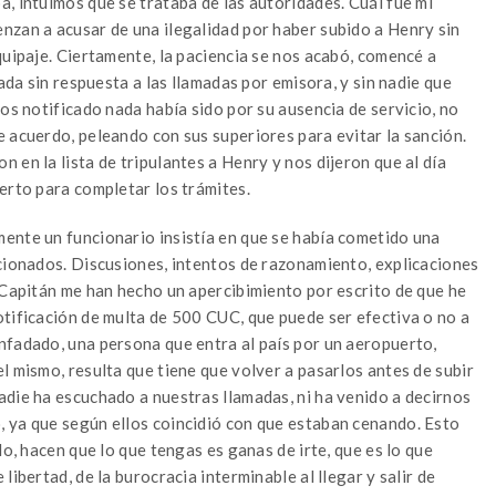
, intuimos que se trataba de las autoridades. Cuál fue mi
nzan a acusar de una ilegalidad por haber subido a Henry sin
quipaje. Ciertamente, la paciencia se nos acabó, comencé a
gada sin respuesta a las llamadas por emisora, y sin nadie que
mos notificado nada había sido por su ausencia de servicio, no
 acuerdo, peleando con sus superiores para evitar la sanción.
 en la lista de tripulantes a Henry y nos dijeron que al día
erto para completar los trámites.
ente un funcionario insistía en que se había cometido una
ncionados. Discusiones, intentos de razonamiento, explicaciones
 Capitán me han hecho un apercibimiento por escrito de que he
otificación de multa de 500 CUC, que puede ser efectiva o no a
nfadado, una persona que entra al país por un aeropuerto,
l mismo, resulta que tiene que volver a pasarlos antes de subir
adie ha escuchado a nuestras llamadas, ni ha venido a decirnos
 ya que según ellos coincidió con que estaban cenando. Esto
lo, hacen que lo que tengas es ganas de irte, que es lo que
libertad, de la burocracia interminable al llegar y salir de