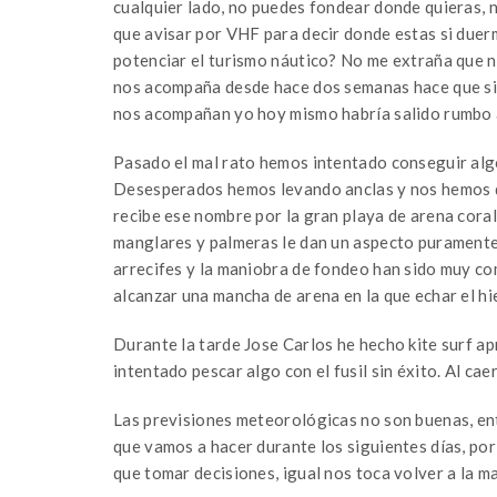
cualquier lado, no puedes fondear donde quieras, no
que avisar por VHF para decir donde estas si duerm
potenciar el turismo náutico? No me extraña que 
nos acompaña desde hace dos semanas hace que si 
nos acompañan yo hoy mismo habría salido rumbo 
Pasado el mal rato hemos intentado conseguir algo
Desesperados hemos levando anclas y nos hemos diri
recibe ese nombre por la gran playa de arena coral
manglares y palmeras le dan un aspecto puramente c
arrecifes y la maniobra de fondeo han sido muy c
alcanzar una mancha de arena en la que echar el hi
Durante la tarde Jose Carlos he hecho kite surf ap
intentado pescar algo con el fusil sin éxito. Al caer
Las previsiones meteorológicas no son buenas, ent
que vamos a hacer durante los siguientes días, po
que tomar decisiones, igual nos toca volver a la ma