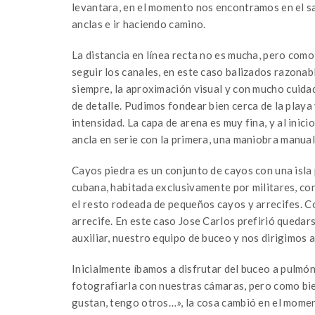
levantara, en el momento nos encontramos en el sa
anclas e ir haciendo camino.
La distancia en línea recta no es mucha, pero como
seguir los canales, en este caso balizados razona
siempre, la aproximación visual y con mucho cuida
de detalle. Pudimos fondear bien cerca de la play
intensidad. La capa de arena es muy fina, y al ini
ancla en serie con la primera, una maniobra manua
Cayos piedra es un conjunto de cayos con una isla p
cubana, habitada exclusivamente por militares, con
el resto rodeada de pequeños cayos y arrecifes. C
arrecife. En este caso Jose Carlos prefirió quedar
auxiliar, nuestro equipo de buceo y nos dirigimos al 
Inicialmente íbamos a disfrutar del buceo a pulmó
fotografiarla con nuestras cámaras, pero como bie
gustan, tengo otros…», la cosa cambió en el mome