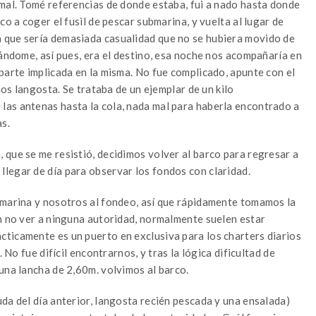
 mal. Tomé referencias de donde estaba, fui a nado hasta donde
co a coger el fusil de pescar submarina, y vuelta al lugar de
 que sería demasiada casualidad que no se hubiera movido de
rándome, así pues, era el destino, esa noche nos acompañaría en
parte implicada en la misma. No fue complicado, apunte con el
mos langosta. Se trataba de un ejemplar de un kilo
las antenas hasta la cola, nada mal para haberla encontrado a
as.
 que se me resistió, decidimos volver al barco para regresar a
legar de día para observar los fondos con claridad.
 marina y nosotros al fondeo, así que rápidamente tomamos la
ón no ver a ninguna autoridad, normalmente suelen estar
ticamente es un puerto en exclusiva para los charters diarios
 No fue difícil encontrarnos, y tras la lógica dificultad de
una lancha de 2,60m. volvimos al barco.
da del día anterior, langosta recién pescada y una ensalada)