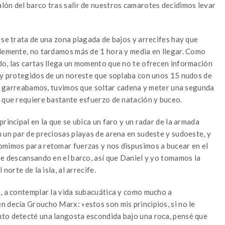
lón del barco tras salir de nuestros camarotes decidimos levar
 se trata de una zona plagada de bajos y arrecifes hay que
blemente, no tardamos más de 1 hora y media en llegar. Como
do, las cartas llega un momento que no te ofrecen información
a y protegidos de un noreste que soplaba con unos 15 nudos de
cio garreabamos, tuvimos que soltar cadena y meter una segunda
l que requiere bastante esfuerzo de natación y buceo.
rincipal en la que se ubica un faro y un radar de la armada
 un par de preciosas playas de arena en sudeste y sudoeste, y
omimos para retomar fuerzas y nos dispusimos a bucear en el
se descansando en el barco, así que Daniel y yo tomamos la
norte de la isla, al arrecife.
n, a contemplar la vida subacuática y como mucho a
n decía Groucho Marx: «estos son mis principios, si no le
nto detecté una langosta escondida bajo una roca, pensé que