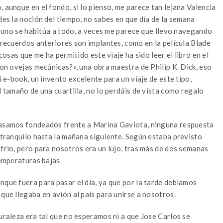
 aunque en el fondo, si lo pienso, me parece tan lejana Valencia
des la noción del tiempo, no sabes en que día de la semana
a, uno se habitúa a todo, a veces me parece que llevo navegando
s recuerdos anteriores son implantes, como en la película Blade
 cosas que me ha permitido este viaje ha sido leer el libro en el
con ovejas mecánicas?», una obra maestra de Philip K. Dick, eso
i e-book, un invento excelente para un viaje de este tipo,
l tamaño de una cuartilla, no lo perdáis de vista como regalo
 pasamos fondeados frente a Marina Gaviota, ninguna respuesta
o tranquilo hasta la mañana siguiente. Según estaba previsto
 frio, pero para nosotros era un lujo, tras más de dos semanas
temperaturas bajas.
nque fuera para pasar el día, ya que por la tarde debíamos
 que llegaba en avión al país para unirse a nosotros.
turaleza era tal que no esperamos ni a que Jose Carlos se