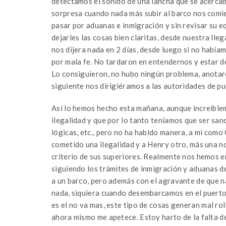
detectamos el sonido de una lancha que se acercaba
sorpresa cuando nada más subir al barco nos comie
pasar por aduanas e inmigración y sin revisar su e
dejarles las cosas bien claritas, desde nuestra lle
nos dijera nada en 2 días, desde luego si no había
por mala fe. No tardaron en entendernos y estar de
Lo consiguieron, no hubo ningún problema, anotaron
siguiente nos dirigiéramos a las autoridades de pu
Así lo hemos hecho esta mañana, aunque increíblem
ilegalidad y que por lo tanto teníamos que ser sa
lógicas, etc., pero no ha habido manera, a mi como
cometido una ilegalidad y a Henry otro, más una n
criterio de sus superiores. Realmente nos hemos e
siguiendo los trámites de inmigración y aduanas de
a un barco, pero además con el agravante de que n
nada, siquiera cuando desembarcamos en el puerto,
es el no va mas, este tipo de cosas generan mal rol
ahora mismo me apetece. Estoy harto de la falta de 