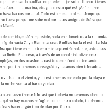
 puedes usar la auxiliar, no puedes dejar solo el barco, tienes
es fuera de la marina, etc. ¿pero esto qué es? ¿Así quieren
no haya barcos por aquí. Todo esto sumado al mal tiempo que
no fuera porque me sabe mal por estos amigos de Suiza que
a Miami.
 de comida, misión imposible, nada en kilómetros a la redonda.
gido hacia Cayo Blanco, a unas 8 millas hacia el este. La isla
ina que tiene en su extremo más septentrional, que junto a sus
aribeño. El acceso, a través de un canal sin balizar entre
omplejas, en dos ocasiones casi tocamos fondo intentando
erro, por fin lo hemos conseguido y estamos bien trincados.
rovechando el viento, y el resto hemos paseado por la playa e
 la noche vuelta al barco y relax.
ra un nuevo frente frio, así que todavía no tenemos claro lo
r aquí no hay muchos refugios con nuestro calado, tendremos
rina y hacer algún tipo de plan por tierra.