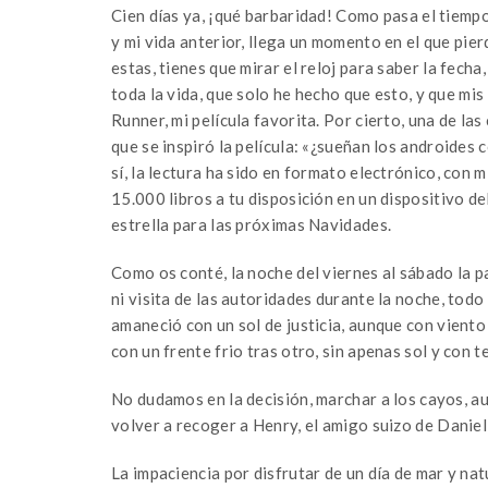
Cien días ya, ¡qué barbaridad! Como pasa el tiempo,
y mi vida anterior, llega un momento en el que pier
estas, tienes que mirar el reloj para saber la fech
toda la vida, que solo he hecho que esto, y que mi
Runner, mi película favorita. Por cierto, una de las
que se inspiró la película: «¿sueñan los androides 
sí, la lectura ha sido en formato electrónico, con m
15.000 libros a tu disposición en un dispositivo de
estrella para las próximas Navidades.
Como os conté, la noche del viernes al sábado la
ni visita de las autoridades durante la noche, tod
amaneció con un sol de justicia, aunque con viento
con un frente frio tras otro, sin apenas sol y con 
No dudamos en la decisión, marchar a los cayos, au
volver a recoger a Henry, el amigo suizo de Daniel
La impaciencia por disfrutar de un día de mar y na