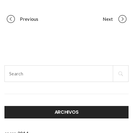
Portfolio
Previous
Next
navigation
Search
for:
ARCHIVOS