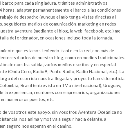
l barco para cada singladura, trámites administrativos,
 4 horas, adaptar permanentemente el barco a las condiciones
rabajo de despacho (aunque el mío tenga vistas directas al
s, seguidores, medios de comunicación, marketing en redes
uestra aventura (mediante el blog, la web, facebook, etc.) me
talla del ordenador, en ocasiones incluso toda la jornada.
miento que estamos teniendo, tanto en la red, con más de
lectores diarios de nuestro blog, como en medios tradicionales.
ión de nuestra salida, varios medios escritos y en especial
te (Onda Cero, Radio9, Punto Radio, Radio Nacional, etc.). La
 largo del recorrido nuestra llegada y proyecto han sido noticia
olombia, Brasil (entrevista en TV a nivel nacional), Uruguay,
de la experiencia, reuniones con empresarios, organizaciones
 en numerosos puertos, etc.
o de vosotros este apoyo, sin vosotros Aventura Oceánica no
distancia, nos anima y motiva a seguir hacia delante, a
uen seguro nos esperan en el camino.