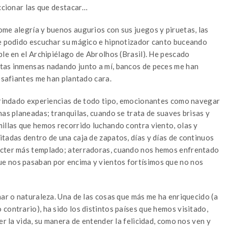
eccionar las que destacar…
ome alegría y buenos augurios con sus juegos y piruetas, las
he podido escuchar su mágico e hipnotizador canto buceando
ble en el Archipiélago de Abrolhos (Brasil). He pescado
ntas inmensas nadando junto a mí, bancos de peces me han
desafiantes me han plantado cara.
 brindado experiencias de todo tipo, emocionantes como navegar
nas planeadas; tranquilas, cuando se trata de suaves brisas y
millas que hemos recorrido luchando contra viento, olas y
tadas dentro de una caja de zapatos, días y días de continuos
ácter más templado; aterradoras, cuando nos hemos enfrentado
e nos pasaban por encima y vientos fortísimos que no nos
mar o naturaleza. Una de las cosas que más me ha enriquecido (a
contrario), ha sido los distintos países que hemos visitado,
er la vida, su manera de entender la felicidad, como nos ven y