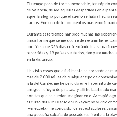
El tiempo pasa de forma inexorable, tan rápido co
de Valencia, desde aquellas despedidas en el panta
aquella alegría porque el sueño se había hecho re
barcos. Fue uno de los momentos más emocionante
Durante este tiempo han sido muchas las experienc
única forma que se me ocurre de resumirlas es com
uno. Y es que 365 días enfrentándote a situacione
recorridas y 19 países visitados, dan para mucho, 
en la distancia.
He visto cosas que difícilmente se borrarán de mi m
más de 2.000 millas de cualquier tipo de contamina
isla del Caribe; me he perdido en el laberinto de ca
antiguo refugio de piratas, y allí he bautizado ma
bonitas que se puedan imaginar en el Archipiélago
el curso del Rio Diablo en un kayak; he vivido com
(Venezuela); he conocido los espectaculares paisa
una pequeña cabaña de pescadores frente a la play