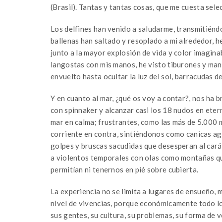
(Brasil). Tantas y tantas cosas, que me cuesta sel
Los delfines han venido a saludarme, transmitiénd
ballenas han saltado y resoplado a mi alrededor, 
junto a la mayor explosión de vida y color imagina
langostas con mis manos, he visto tiburones y ma
envuelto hasta ocultar la luz del sol, barracudas 
Y en cuanto al mar, ¿qué os voy a contar?, nos ha
con spinnaker y alcanzar casi los 18 nudos en eter
mar en calma; frustrantes, como las más de 5.000 
corriente en contra, sintiéndonos como canicas agi
golpes y bruscas sacudidas que desesperan al car
a violentos temporales con olas como montañas qu
permitían ni tenernos en pié sobre cubierta.
La experiencia no se limita a lugares de ensueño, 
nivel de vivencias, porque económicamente todo lo 
sus gentes, su cultura, su problemas, su forma de v