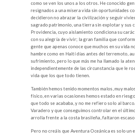
como se ven los unos a los otros. He conocido gent
resignados a una mísera vida sin oportunidades con
decidieron no abrazar la civilización y seguir vi
sagrado patrimonio, una tierra sin explotar y sus 
Providencia, cuyo aislamiento condiciona su caráct
con su alegría de vivir; la gran familia que confo
gente que apenas conoce que muchos en su vida nor
hambre como en Haití días antes del terremoto, au
sufrimiento, pero lo que más me ha llamado la atenc
independientemente de las circunstancia que le ro
vida que los que todo tienen.
También hemos tenido momentos malos, muy malos, 
físico, en varias ocasiones hemos estado en riesgo
que todo se acababa, y no me refiero solo al barco
Varadero y que conseguimos controlar en el últi
arrolla frente a la costa brasileña, faltaron escas
Pero no creáis que Aventura Oceánica es solo un e