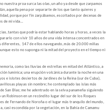
mo nuestra proa surca las olas, un año ya desde que zarpamos
lán, aquella pena por separarte de los que tanto quieres y
alidad, porque por fin zarpábamos, escoltados por decenas de
s de mi vida…
ias, tantas que podría estar hablando horas y horas, a veces la
pararlo con vivir 10 años de una vida intensa concentrados en
s diferentes, 147 de ellos navegando, más de 20.000 millas
aunque esto no suponga ni la mitad del proyecto en el tiempo ni
emoria, como las lluvias de estrellas en mitad del Atlántico, a
ción lumínica; una erupción volcánica durante la noche en una
yos e islotes desiertos de Jardines de la Reina (sur de Cuba),
ravillosas playas sin nombre; he contemplado las islas más
 de San Blas; me he adentrado en la selva panameña siguiendo
o un Robinson en un recóndito lugar del sur de los Roques
jes de Fernando de Noroña o el lugar más tranquilo del mundo,
a, casi escondida por la vegetación, en la Bahía de Camamu