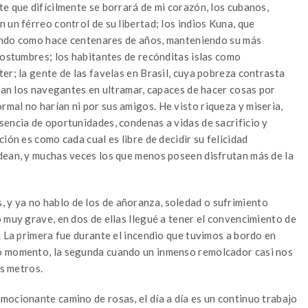
e que difícilmente se borrará de mi corazón, los cubanos,
 un férreo control de su libertad; los indios Kuna, que
viendo como hace centenares de años, manteniendo su más
costumbres; los habitantes de recónditas islas como
er; la gente de las favelas en Brasil, cuya pobreza contrasta
rman los navegantes en ultramar, capaces de hacer cosas por
mal no harían ni por sus amigos. He visto riqueza y miseria,
sencia de oportunidades, condenas a vidas de sacrificio y
ión es como cada cual es libre de decidir su felicidad
dean, y muchas veces los que menos poseen disfrutan más de la
y ya no hablo de los de añoranza, soledad o sufrimiento
 muy grave, en dos de ellas llegué a tener el convencimiento de
. La primera fue durante el incendio que tuvimos a bordo en
mo momento, la segunda cuando un inmenso remolcador casi nos
os metros.
mocionante camino de rosas, el día a día es un continuo trabajo