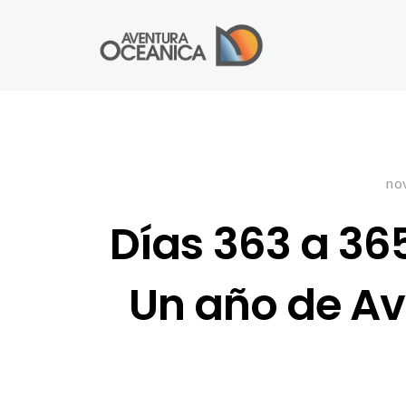
no
Días 363 a 365
Un año de A