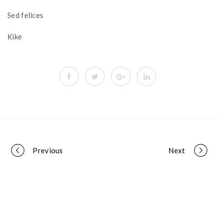
Sed felices
Kike
Portfolio
Previous
Next
navigation